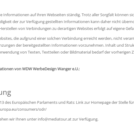
 Informationen auf ihren Webseiten ständig. Trotz aller Sorgfalt können si
tändigkeit der zur Verfügung gestellten Informationen kann daher nicht über
 Herstellen von Verbindungen zu derartigen Websites erfolgt auf eigene Gefa
sites, die aufgrund einer solchen Verbindung erreicht werden, nicht verant
nzungen der bereitgestellten Informationen vorzunehmen. Inhalt und Strukt
Verwendung von Texten, Textteilen oder Bildmaterial bedarf der vorherigen
ormationen von WDW WerbeDesign Wanger e.U.:
tung
13 des Europäischen Parlaments und Rats: Link zur Homepage der Stelle für
.europa.eu/consumers/odr/
tehen wir Ihnen unter
info@mediatour.at
zur Verfügung.