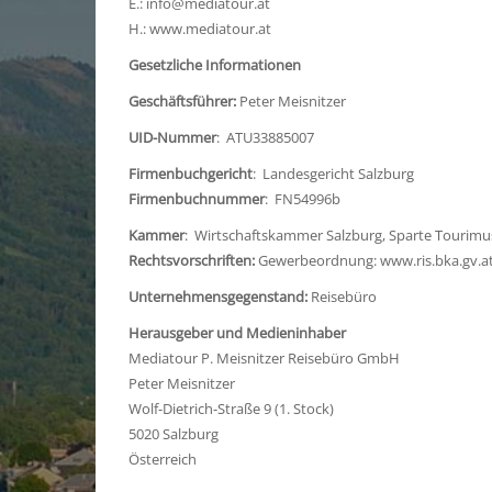
E.:
info@mediatour.at
H.:
www.mediatour.at
Gesetzliche Informationen
Geschäftsführer:
Peter Meisnitzer
UID-Nummer
: ATU33885007
Firmenbuchgericht
: Landesgericht Salzburg
Firmenbuchnummer
: FN54996b
Kammer
: Wirtschaftskammer Salzburg, Sparte Tourimus
Rechtsvorschriften:
Gewerbeordnung:
www.ris.bka.gv.a
Unternehmensgegenstand:
Reisebüro
Herausgeber und Medieninhaber
Mediatour P. Meisnitzer Reisebüro GmbH
Peter Meisnitzer
Wolf-Dietrich-Straße 9 (1. Stock)
5020 Salzburg
Österreich