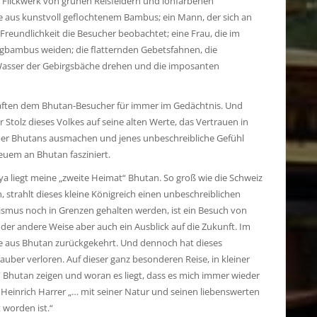
 Flickwerk von grünen Reisfeldern und lohfarbenen
 aus kunstvoll geflochtenem Bambus; ein Mann, der sich an
reundlichkeit die Besucher beobachtet; eine Frau, die im
ergbambus weiden; die flatternden Gebetsfahnen, die
 Wasser der Gebirgsbäche drehen und die imposanten
 haften dem Bhutan-Besucher für immer im Gedächtnis. Und
r Stolz dieses Volkes auf seine alten Werte, das Vertrauen in
uber Bhutans ausmachen und jenes unbeschreibliche Gefühl
uem an Bhutan fasziniert.
ya liegt meine „zweite Heimat“ Bhutan. So groß wie die Schweiz
strahlt dieses kleine Königreich einen unbeschreiblichen
ismus noch in Grenzen gehalten werden, ist ein Besuch von
oder andere Weise aber auch ein Ausblick auf die Zukunft. Im
se aus Bhutan zurückgekehrt. Und dennoch hat dieses
uber verloren. Auf dieser ganz besonderen Reise, in kleiner
 Bhutan zeigen und woran es liegt, dass es mich immer wieder
t. Heinrich Harrer „… mit seiner Natur und seinen liebenswerten
worden ist.“