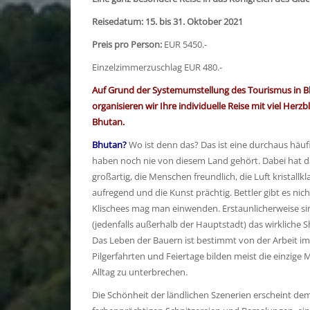
Reisedatum:
15. bis 31. Oktober 2021
Preis pro Person:
EUR 5450.-
Einzelzimmerzuschlag EUR 480.-
Auf Grund der Systemumstellung des Tourismus in Bh
organisieren wir Ihre individuelle Reise mit viel H
Bhutan.
Bhutan?
Wo ist denn das? Das ist eine durchaus häuf
haben noch nie von diesem Land gehört. Dabei hat das
großartig, die Menschen freundlich, die Luft kristallk
aufregend und die Kunst prächtig. Bettler gibt es nic
Klischees mag man einwenden. Erstaunlicherweise sin
(jedenfalls außerhalb der Hauptstadt) das wirkliche S
Das Leben der Bauern ist bestimmt von der Arbeit im 
Pilgerfahrten und Feiertage bilden meist die einzige
Alltag zu unterbrechen.
Die Schönheit der ländlichen Szenerien erscheint de