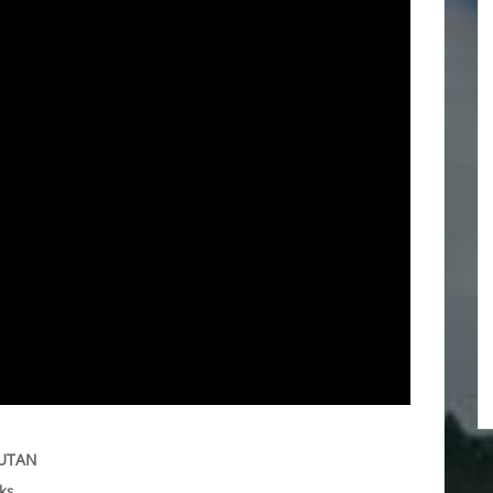
HUTAN
ks.