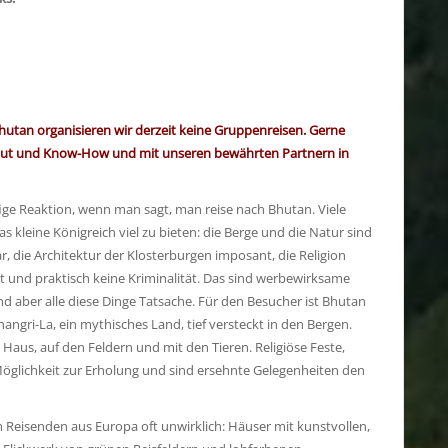
utan organisieren wir derzeit keine Gruppenreisen. Gerne
erzblut und Know-How und mit unseren bewährten Partnern in
ige Reaktion, wenn man sagt, man reise nach Bhutan. Viele
 kleine Königreich viel zu bieten: die Berge und die Natur sind
lar, die Architektur der Klosterburgen imposant, die Religion
ht und praktisch keine Kriminalität. Das sind werbewirksame
d aber alle diese Dinge Tatsache. Für den Besucher ist Bhutan
hangri-La, ein mythisches Land, tief versteckt in den Bergen.
Haus, auf den Feldern und mit den Tieren. Religiöse Feste,
 Möglichkeit zur Erholung und sind ersehnte Gelegenheiten den
m Reisenden aus Europa oft unwirklich: Häuser mit kunstvollen,