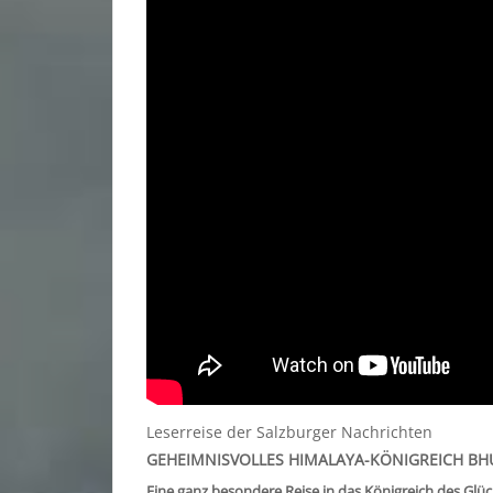
Leserreise der Salzburger Nachrichten
GEHEIMNISVOLLES HIMALAYA-KÖNIGREICH B
Eine ganz besondere Reise in das Königreich des Glüc