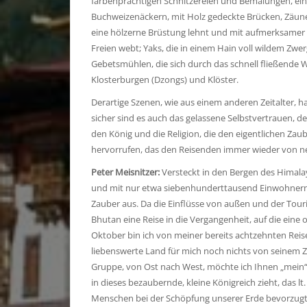
farbenprächtigen Schnitzereien und Bemalungen, ein
Buchweizenäckern, mit Holz gedeckte Brücken, Zäune
eine hölzerne Brüstung lehnt und mit aufmerksamer F
Freien webt; Yaks, die in einem Hain voll wildem Zw
Gebetsmühlen, die sich durch das schnell fließende
Klosterburgen (Dzongs) und Klöster.
Derartige Szenen, wie aus einem anderen Zeitalter,
sicher sind es auch das gelassene Selbstvertrauen, de
den König und die Religion, die den eigentlichen Za
hervorrufen, das den Reisenden immer wieder von ne
Peter Meisnitzer:
Versteckt in den Bergen des Himala
und mit nur etwa siebenhunderttausend Einwohnern, 
Zauber aus. Da die Einflüsse von außen und der Tour
Bhutan eine Reise in die Vergangenheit, auf die eine 
Oktober bin ich von meiner bereits achtzehnten Rei
liebenswerte Land für mich noch nichts von seinem Za
Gruppe, von Ost nach West, möchte ich Ihnen „mein“
in dieses bezaubernde, kleine Königreich zieht, das l
Menschen bei der Schöpfung unserer Erde bevorzugt 